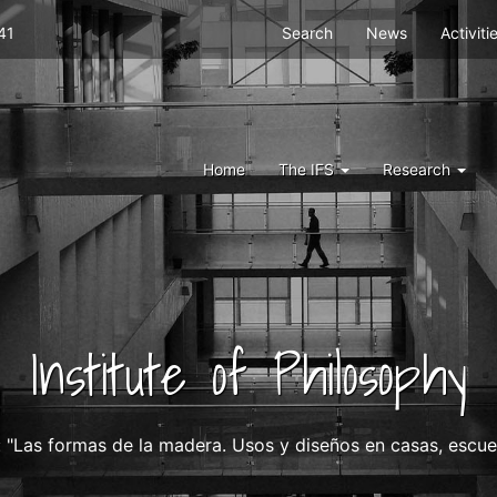
Menu
41
Search
News
Activiti
top
right
ifs
Menu
Home
The IFS
Research
IFS
Institute of Philosophy
: "Las formas de la madera. Usos y diseños en casas, escuel