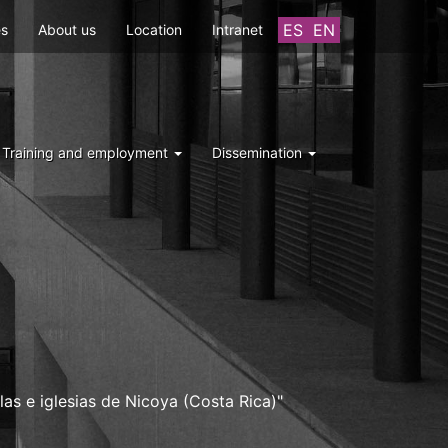
ES
EN
es
About us
Location
Intranet
Training and employment
Dissemination
as e iglesias de Nicoya (Costa Rica)"