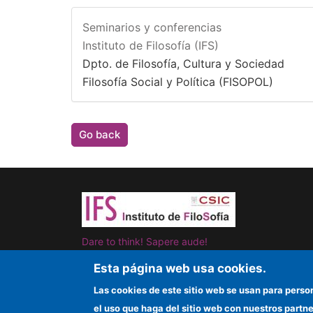
Seminarios y conferencias
Instituto de Filosofía (IFS)
Dpto. de Filosofía, Cultura y Sociedad
Filosofía Social y Política (FISOPOL)
Go back
Dare to think! Sapere aude!
Esta página web usa cookies.
Las cookies de este sitio web se usan para perso
el uso que haga del sitio web con nuestros partn