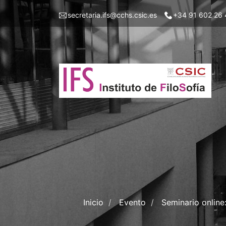
Skip
Menu
secretaria.ifs@cchs.csic.es
+34 91 602 26 
to
top
main
left
content
ifs
Inicio
Evento
Seminario online