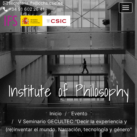
secretaria.ifs@cchs.csic.es
Menu
Skip
Togg
+34 91 602 26 41
top
to
left
main
ifs
content
Institute of Philosophy
Inicio
Evento
V Seminario GECULTEC "Decir la experiencia y
(re)inventar el mundo. Narración, tecnología y género"