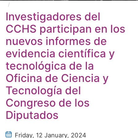
Investigadores del CCHS participan en los nuevos
informes de evidencia científica y tecnológica de la
Investigadores del
Oficina de Ciencia y Tecnología del Congreso de los
CCHS participan en los
Diputados
nuevos informes de
evidencia científica y
tecnológica de la
Oficina de Ciencia y
Tecnología del
Congreso de los
Diputados
Friday, 12 January, 2024