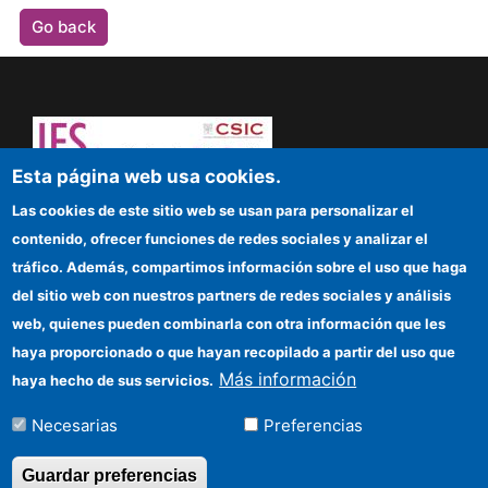
Go back
Esta página web usa cookies.
Dare to think! Sapere aude!
Las cookies de este sitio web se usan para personalizar el
contenido, ofrecer funciones de redes sociales y analizar el
IFS
tráfico. Además, compartimos información sobre el uso que haga
del sitio web con nuestros partners de redes sociales y análisis
CSIC Electronic Office
web, quienes pueden combinarla con otra información que les
Funding entities
haya proporcionado o que hayan recopilado a partir del uso que
Más información
haya hecho de sus servicios.
Location
Necesarias
Preferencias
Información para proveedores
Guardar preferencias