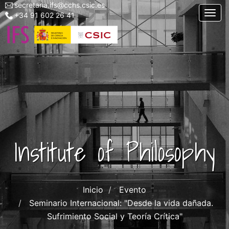
secretaria.ifs@cchs.csic.es
Menu
Skip
Togg
+34 91 602 26 41
top
to
left
main
ifs
content
Institute of Philosophy
Inicio
Evento
Seminario Internacional: "Desde la vida dañada.
Sufrimiento Social y Teoría Crítica"