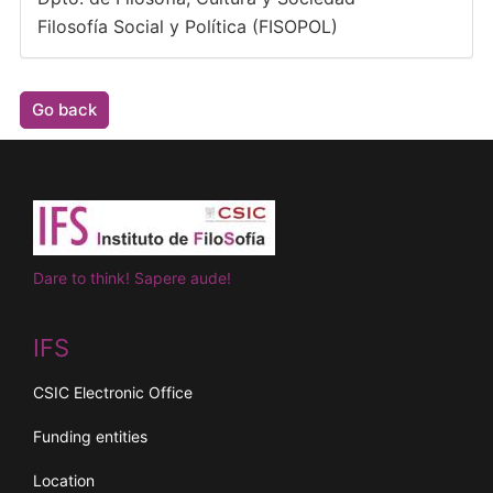
Filosofía Social y Política (FISOPOL)
Go back
Dare to think! Sapere aude!
IFS
CSIC Electronic Office
Funding entities
Location