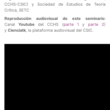
CCHS-CSIC) y Sociedad de Estudios de Teoría
Crítica, SETC
Reproducción audiovisual de este seminario
:
Canal
Youtube
del CCHS (
parte 1
y
parte 2
)
y
Cienciatk
, la plataforma audiovisual del CSIC.