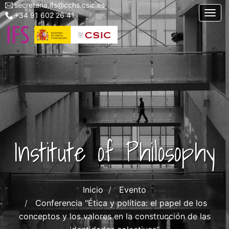
secretaria.ifs@cchs.csic.es
Menu
Skip
Togg
+34 91 602 26 41
top
to
left
main
ifs
content
Institute of Philosophy
Inicio
Evento
Conferencia "Ética y política: el papel de los
conceptos y los valores en la construcción de las