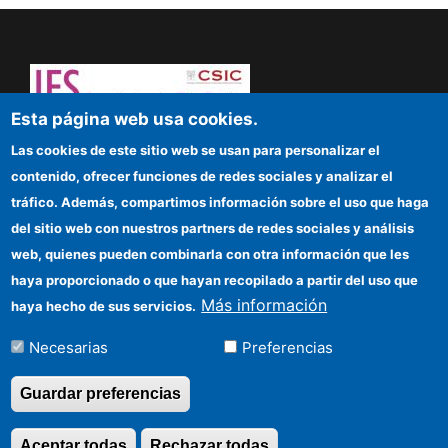
Esta página web usa cookies.
Dare to think! Sapere aude!
Las cookies de este sitio web se usan para personalizar el
contenido, ofrecer funciones de redes sociales y analizar el
IFS
tráfico. Además, compartimos información sobre el uso que haga
del sitio web con nuestros partners de redes sociales y análisis
CSIC Electronic Office
web, quienes pueden combinarla con otra información que les
Funding entities
haya proporcionado o que hayan recopilado a partir del uso que
Más información
haya hecho de sus servicios.
Location
Necesarias
Preferencias
Información para proveedores
Guardar preferencias
©Copyright 2026 Todos los derechos
Aceptar todas
Rechazar todas
Revocar consentimi