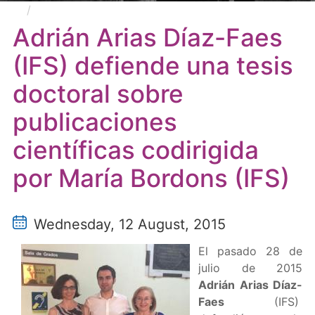
Adrián Arias Díaz-Faes (IFS) defiende una tesis
doctoral sobre publicaciones científicas codirigida por
Adrián Arias Díaz-Faes
María Bordons (IFS)
(IFS) defiende una tesis
doctoral sobre
publicaciones
científicas codirigida
por María Bordons (IFS)
Wednesday, 12 August, 2015
El pasado 28 de
julio de 2015
Adrián Arias Díaz-
Faes
(IFS)