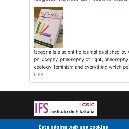
Isegoría is a scientific journal published by
philosophy, philosophy of right, philosophy 
ecology, feminism and everything which per
Link
Dare to think! Sapere aude!
Esta página web usa cookies.