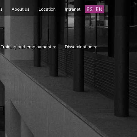
ES
EN
es
About us
Location
Intranet
Training and employment
Dissemination