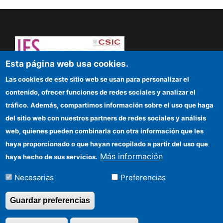
Esta página web usa cookies.
Dare to think! Sapere aude!
Las cookies de este sitio web se usan para personalizar el
contenido, ofrecer funciones de redes sociales y analizar el
IFS
tráfico. Además, compartimos información sobre el uso que haga
del sitio web con nuestros partners de redes sociales y análisis
CSIC Electronic Office
web, quienes pueden combinarla con otra información que les
Funding entities
haya proporcionado o que hayan recopilado a partir del uso que
Más información
haya hecho de sus servicios.
Location
Necesarias
Preferencias
Información para proveedores
Guardar preferencias
©Copyright 2026 Todos los derechos