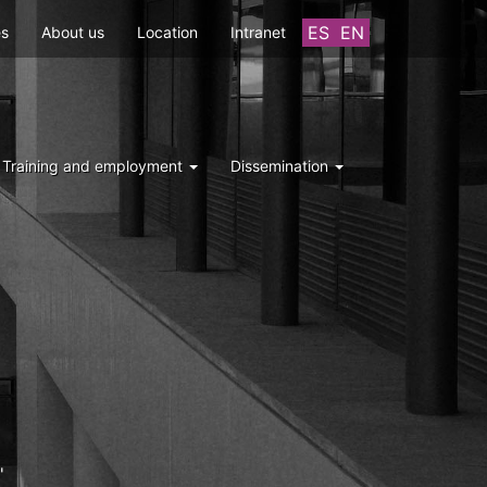
ES
EN
es
About us
Location
Intranet
Training and employment
Dissemination
'