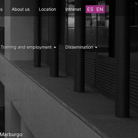
ES
EN
es
About us
Location
Intranet
Training and employment
Dissemination
e Marburgo