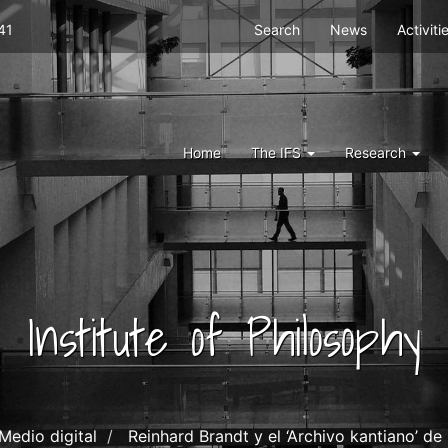
Menu
41
Search
News
Activiti
top
right
ifs
Menu
Home
The IFS
Research
IFS
Institute of Philosophy
Medio digital
Reinhard Brandt y el ‘Archivo kantiano’ d