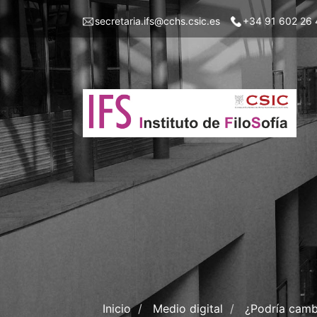
Skip
Menu
secretaria.ifs@cchs.csic.es
+34 91 602 26 
to
top
main
left
content
ifs
Inicio
Medio digital
¿Podría cambi