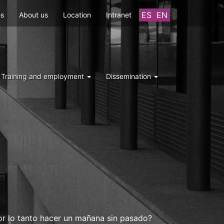
ES
EN
es
About us
Location
Intranet
Training and employment
Dissemination
 por lo tanto hacer un mañana sin pasado?