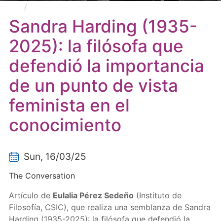
Sandra Harding (1935-2025): la filósofa que
defendió la importancia de un punto de vista feminista
Sandra Harding (1935-
en el conocimiento
2025): la filósofa que
defendió la importancia
de un punto de vista
feminista en el
conocimiento
Sun, 16/03/25
The Conversation
Artículo de
Eulalia Pérez Sedeño
(Instituto de
Filosofía, CSIC), que realiza una semblanza de Sandra
Harding (1935-2025): la filósofa que defendió la