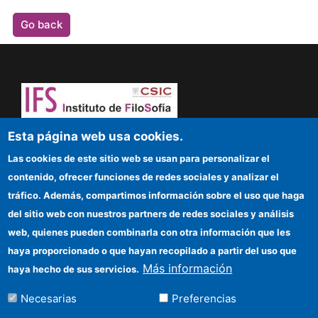
Go back
Dare to think! Sapere aude!
Esta página web usa cookies.
Las cookies de este sitio web se usan para personalizar el
IFS
contenido, ofrecer funciones de redes sociales y analizar el
tráfico. Además, compartimos información sobre el uso que haga
CSIC Electronic Office
del sitio web con nuestros partners de redes sociales y análisis
web, quienes pueden combinarla con otra información que les
Funding entities
haya proporcionado o que hayan recopilado a partir del uso que
Location
Más información
haya hecho de sus servicios.
Información para proveedores
Necesarias
Preferencias