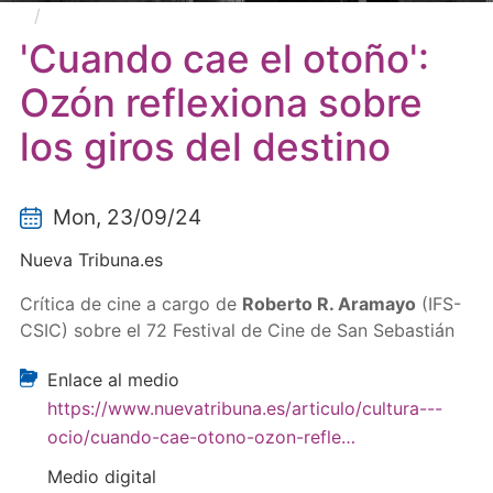
'Cuando cae el otoño': Ozón reflexiona sobre los
giros del destino
'Cuando cae el otoño':
Ozón reflexiona sobre
los giros del destino
Mon, 23/09/24
Nueva Tribuna.es
Crítica de cine a cargo de
Roberto R. Aramayo
(IFS-
CSIC) sobre el 72 Festival de Cine de San Sebastián
Enlace al medio
https://www.nuevatribuna.es/articulo/cultura---
ocio/cuando-cae-otono-ozon-refle…
Medio digital