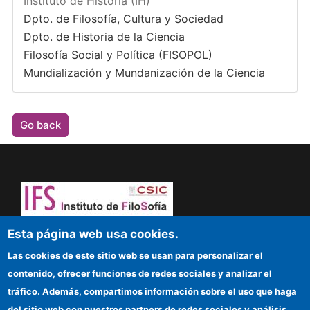
Instituto de Historia (IH)
Dpto. de Filosofía, Cultura y Sociedad
Dpto. de Historia de la Ciencia
Filosofía Social y Política (FISOPOL)
Mundialización y Mundanización de la Ciencia
Go back
Dare to think! Sapere aude!
Esta página web usa cookies.
Las cookies de este sitio web se usan para personalizar el
IFS
contenido, ofrecer funciones de redes sociales y analizar el
tráfico. Además, compartimos información sobre el uso que haga
CSIC Electronic Office
del sitio web con nuestros partners de redes sociales y análisis