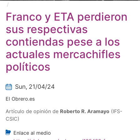
Franco y ETA perdieron sus respectivas contiendas
pese a los actuales mercachifles políticos
Franco y ETA perdieron
sus respectivas
contiendas pese a los
actuales mercachifles
políticos
Sun, 21/04/24
El Obrero.es
Artículo de opinión de
Roberto R. Aramayo
(IFS-
CSIC)
Enlace al medio