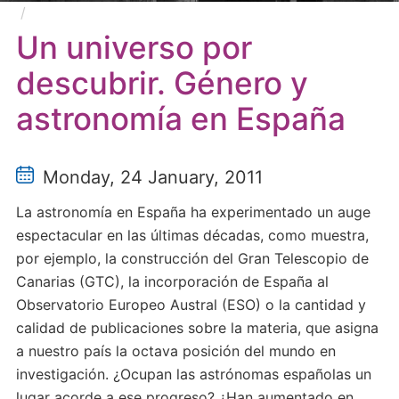
Un universo por descubrir. Género y astronomía en
España
Un universo por
descubrir. Género y
astronomía en España
Monday, 24 January, 2011
La astronomía en España ha experimentado un auge
espectacular en las últimas décadas, como muestra,
por ejemplo, la construcción del Gran Telescopio de
Canarias (GTC), la incorporación de España al
Observatorio Europeo Austral (ESO) o la cantidad y
calidad de publicaciones sobre la materia, que asigna
a nuestro país la octava posición del mundo en
investigación. ¿Ocupan las astrónomas españolas un
lugar acorde a ese progreso? ¿Han aumentado en