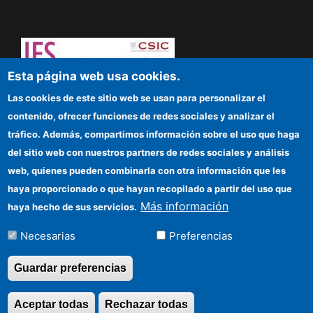
Esta página web usa cookies.
Dare to think! Sapere aude!
Las cookies de este sitio web se usan para personalizar el
contenido, ofrecer funciones de redes sociales y analizar el
IFS
tráfico. Además, compartimos información sobre el uso que haga
del sitio web con nuestros partners de redes sociales y análisis
CSIC Electronic Office
web, quienes pueden combinarla con otra información que les
Funding entities
haya proporcionado o que hayan recopilado a partir del uso que
Más información
haya hecho de sus servicios.
Location
Necesarias
Preferencias
Información para proveedores
Guardar preferencias
©Copyright 2026 Todos los derechos
Aceptar todas
Rechazar todas
Revocar consentimi
reservados