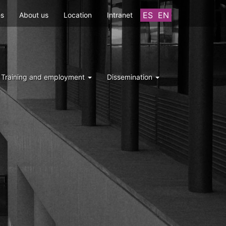
ES
EN
es
About us
Location
Intranet
Training and employment
Dissemination