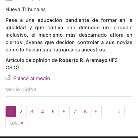
Nueva Tribuna.es
Pese a una educación pendiente de formar en la
igualdad y que cultiva con denuedo un lenguaje
inclusivo, el machismo más descarnado aflora en
ciertos jóvenes que deciden controlar a sus novias
como lo hacían sus patriarcales ancestros.
Artículo de opinión de
Roberto R. Aramayo
(IFS-
CSIC)
Enlace al medio
Medio digital
Pagination
Current
1
Page
2
Page
3
Page
4
Page
5
Page
6
Page
7
Page
8
Page
9
…
Next
››
page
page
Last
Last »
page