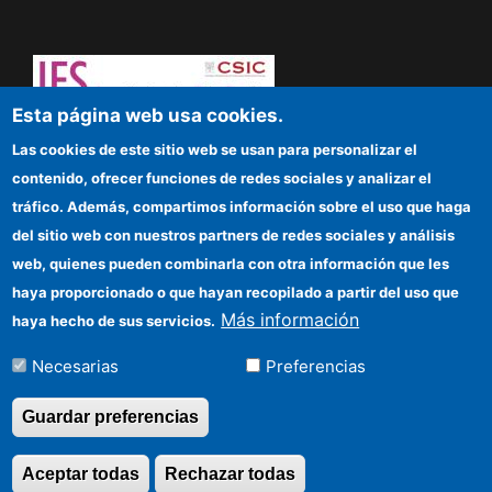
Esta página web usa cookies.
Dare to think! Sapere aude!
Las cookies de este sitio web se usan para personalizar el
contenido, ofrecer funciones de redes sociales y analizar el
IFS
tráfico. Además, compartimos información sobre el uso que haga
del sitio web con nuestros partners de redes sociales y análisis
CSIC Electronic Office
web, quienes pueden combinarla con otra información que les
Funding entities
haya proporcionado o que hayan recopilado a partir del uso que
Más información
haya hecho de sus servicios.
Location
Necesarias
Preferencias
Información para proveedores
Guardar preferencias
©Copyright 2026 Todos los derechos
Aceptar todas
Rechazar todas
Revocar consentimi
reservados