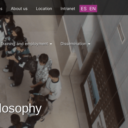
ES
EN
es
About us
Location
Intranet
Training and employment
Dissemination
ilosophy