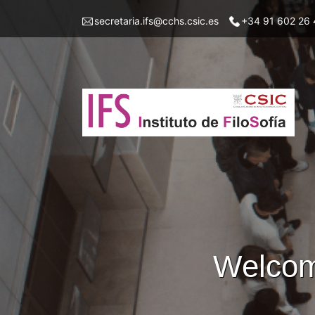
Skip
Menu
secretaria.ifs@cchs.csic.es
+34 91 602 26 
to
top
main
left
content
ifs
Welcome