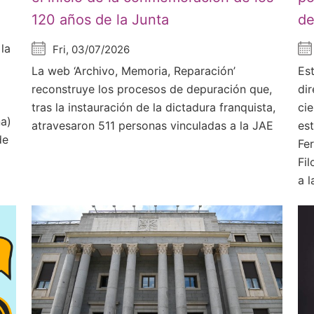
120 años de la Junta
de
la
Fri, 03/07/2026
La web ‘Archivo, Memoria, Reparación’
Es
reconstruye los procesos de depuración que,
di
tras la instauración de la dictadura franquista,
ci
ña)
atravesaron 511 personas vinculadas a la JAE
es
de
Fe
Fil
a l