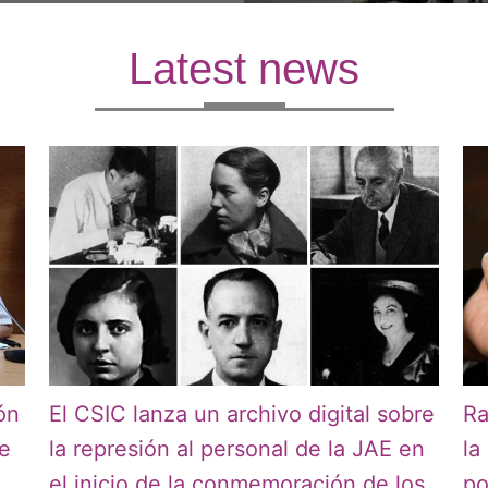
Latest news
ón
El CSIC lanza un archivo digital sobre
Ra
 e
la represión al personal de la JAE en
la
el inicio de la conmemoración de los
po