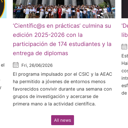
‘Científic@s en prácticas’ culmina su
'D
edición 2025-2026 con la
li
participación de 174 estudiantes y la
entrega de diplomas
Est
Ha
 el
Fri, 26/06/2026
co
El programa impulsado por el CSIC y la AEAC
in
e
ha permitido a jóvenes de entornos menos
es
y
favorecidos convivir durante una semana con
de
grupos de investigación y acercarse de
primera mano a la actividad científica.
All news