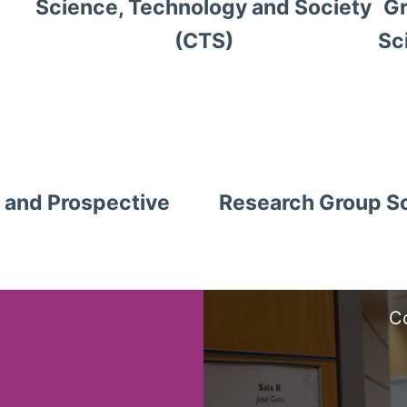
Gr
Science, Technology and Society
Sc
(CTS)
s and Prospective
Research Group Sc
C