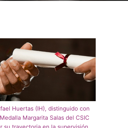
fael Huertas (IH), distinguido con
 Medalla Margarita Salas del CSIC
r su trayectoria en la supervisión